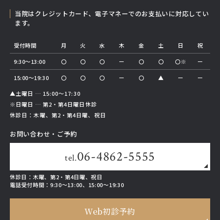
当院はクレジットカード、電子マネーでのお支払いに対応してい
ます。
受付時間
月
火
水
木
金
土
日
祝
9:30～13:00
〇
〇
〇
ー
〇
〇
〇※
ー
15:00～19:30
〇
〇
〇
ー
〇
▲
ー
ー
▲土曜日 … 15:00～17:30
※日曜日 … 第2・第4日曜日休診
休診日：木曜、第2・第4日曜、祝日
お問い合わせ・ご予約
06-4862-5555
tel.
休診日：木曜、第2・第4日曜、祝日
電話受付時間：
9:30～13:00、15:00～19:30
Web初診予約