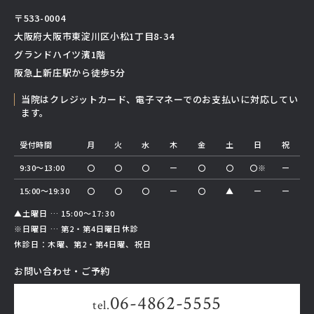
〒533-0004
大阪府大阪市東淀川区小松1丁目8-34
グランドハイツ濱1階
阪急上新庄駅から徒歩5分
当院はクレジットカード、電子マネーでのお支払いに対応してい
ます。
受付時間
月
火
水
木
金
土
日
祝
9:30～13:00
〇
〇
〇
ー
〇
〇
〇※
ー
15:00～19:30
〇
〇
〇
ー
〇
▲
ー
ー
▲土曜日 … 15:00～17:30
※日曜日 … 第2・第4日曜日休診
休診日：木曜、第2・第4日曜、祝日
お問い合わせ・ご予約
06-4862-5555
tel.