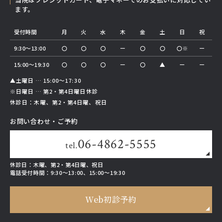
ます。
受付時間
月
火
水
木
金
土
日
祝
9:30～13:00
〇
〇
〇
ー
〇
〇
〇※
ー
15:00～19:30
〇
〇
〇
ー
〇
▲
ー
ー
▲土曜日 … 15:00～17:30
※日曜日 … 第2・第4日曜日休診
休診日：木曜、第2・第4日曜、祝日
お問い合わせ・ご予約
06-4862-5555
tel.
休診日：木曜、第2・第4日曜、祝日
電話受付時間：
9:30～13:00、15:00～19:30
Web初診予約